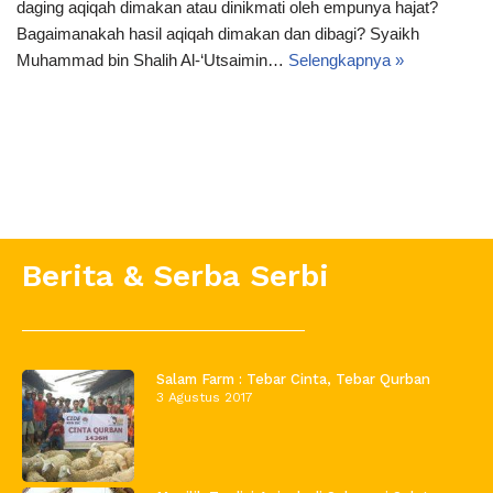
daging aqiqah dimakan atau dinikmati oleh empunya hajat?
Bagaimanakah hasil aqiqah dimakan dan dibagi? Syaikh
Muhammad bin Shalih Al-‘Utsaimin…
Selengkapnya »
Berita & Serba Serbi
Salam Farm : Tebar Cinta, Tebar Qurban
3 Agustus 2017