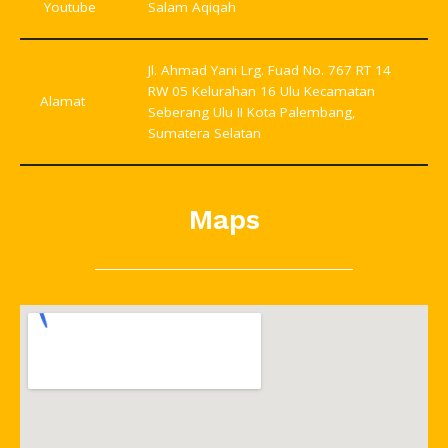
Youtube
Salam Aqiqah
Jl. Ahmad Yani Lrg. Fuad No. 767 RT 14
RW 05 Kelurahan 16 Ulu Kecamatan
Alamat
Seberang Ulu II Kota Palembang,
Sumatera Selatan
Maps