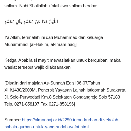
sallam. Nabi Shallallahu ‘alaihi wa sallam berdoa:
اللَّهُمَّ هَذَا عَنْ مُحَمَّدٍ وَآلِ مُحَمَّدٍ
Ya Allah, terimalah ini dari Muhammad dan keluarga
Muhammad. [al-Hâkim, al-Imam haqi]
Ketiga: Apabila si mayit mewasiatkan untuk berqurban, maka
wasiat tersebut wajib dilaksanakan.
[Disalin dari majalah As-Sunnah Edisi 06-07/Tahun
XIII/1430/2009M. Penerbit Yayasan Lajnah Istiqomah Surakarta,
Jl. Solo-Purwodadi Km.8 Selokaton Gondangrejo Solo 57183
Telp. 0271-858197 Fax 0271-858196]
Sumber:
https://almanhaj.or.id/2290-iuran-kurban-di-sekolah-
pahala-qurban-untuk-yang-sudah-wafat.html