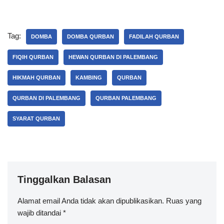
Tag:
DOMBA
DOMBA QURBAN
FADILAH QURBAN
FIQIH QURBAN
HEWAN QURBAN DI PALEMBANG
HIKMAH QURBAN
KAMBING
QURBAN
QURBAN DI PALEMBANG
QURBAN PALEMBANG
SYARAT QURBAN
Tinggalkan Balasan
Alamat email Anda tidak akan dipublikasikan.
Ruas yang
wajib ditandai
*