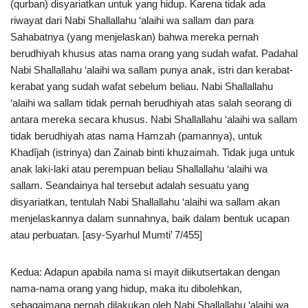
(qurban) disyariatkan untuk yang hidup. Karena tidak ada
riwayat dari Nabi Shallallahu ‘alaihi wa sallam dan para
Sahabatnya (yang menjelaskan) bahwa mereka pernah
berudhiyah khusus atas nama orang yang sudah wafat. Padahal
Nabi Shallallahu ‘alaihi wa sallam punya anak, istri dan kerabat-
kerabat yang sudah wafat sebelum beliau. Nabi Shallallahu
‘alaihi wa sallam tidak pernah berudhiyah atas salah seorang di
antara mereka secara khusus. Nabi Shallallahu ‘alaihi wa sallam
tidak berudhiyah atas nama Hamzah (pamannya), untuk
Khadîjah (istrinya) dan Zainab binti khuzaimah. Tidak juga untuk
anak laki-laki atau perempuan beliau Shallallahu ‘alaihi wa
sallam. Seandainya hal tersebut adalah sesuatu yang
disyariatkan, tentulah Nabi Shallallahu ‘alaihi wa sallam akan
menjelaskannya dalam sunnahnya, baik dalam bentuk ucapan
atau perbuatan. [asy-Syarhul Mumti’ 7/455]
Kedua: Adapun apabila nama si mayit diikutsertakan dengan
nama-nama orang yang hidup, maka itu dibolehkan,
sebagaimana pernah dilakukan oleh Nabi Shallallahu ‘alaihi wa