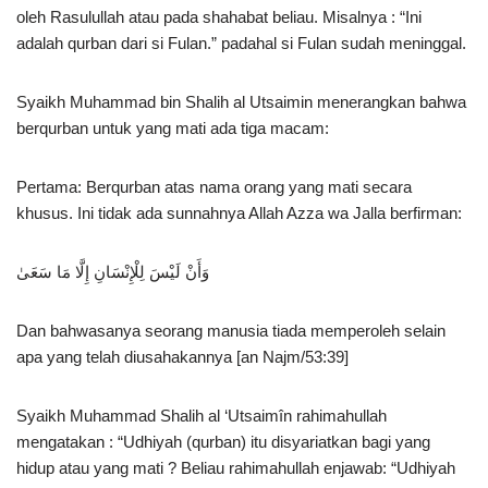
oleh Rasulullah atau pada shahabat beliau. Misalnya : “Ini
adalah qurban dari si Fulan.” padahal si Fulan sudah meninggal.
Syaikh Muhammad bin Shalih al Utsaimin menerangkan bahwa
berqurban untuk yang mati ada tiga macam:
Pertama: Berqurban atas nama orang yang mati secara
khusus. Ini tidak ada sunnahnya Allah Azza wa Jalla berfirman:
وَأَنْ لَيْسَ لِلْإِنْسَانِ إِلَّا مَا سَعَىٰ
Dan bahwasanya seorang manusia tiada memperoleh selain
apa yang telah diusahakannya [an Najm/53:39]
Syaikh Muhammad Shalih al ‘Utsaimîn rahimahullah
mengatakan : “Udhiyah (qurban) itu disyariatkan bagi yang
hidup atau yang mati ? Beliau rahimahullah enjawab: “Udhiyah