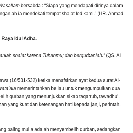
 Wasallam
bersabda : “Siapa yang mendapati dirinya dalam
anganlah ia mendekati tempat shalat Ied kami.” (HR. Ahmad
i Raya Idul Adha.
kanlah shalat karena Tuhanmu; dan berqurbanlah.”
(QS. Al
awa (16/531-532) ketika menafsirkan ayat kedua surat Al-
ata’ala
memerintahkan beliau untuk mengumpulkan dua
elih qurban yang menunjukkan sikap taqarrub, tawadhu’,
an yang kuat dan ketenangan hati kepada janji, perintah,
ang paling mulia adalah menyembelih qurban, sedangkan