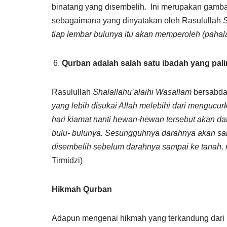
binatang yang disembelih.
Ini merupakan gamba
sebagaimana yang dinyatakan oleh Rasulullah
S
tiap lembar bulunya itu akan memperoleh (pahala
Qurban adalah salah satu ibadah yang palin
Rasulullah
Shalallahu’alaihi Wasallam
bersabd
yang lebih disukai Allah melebihi dari menguc
hari kiamat nanti hewan-hewan tersebut akan d
bulu- bulunya. Sesungguhnya darahnya akan sa
disembelih sebelum darahnya sampai ke tanah,
Tirmidzi)
Hikmah Qurban
Adapun mengenai hikmah yang terkandung dari p