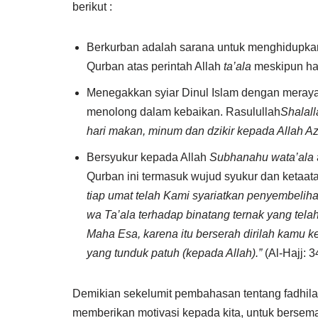
berikut :
Berkurban adalah sarana untuk menghidupkan
Qurban atas perintah Allah
ta’ala
meskipun har
Menegakkan syiar Dinul Islam dengan meraya
menolong dalam kebaikan. Rasulullah
Shalall
hari makan, minum dan dzikir kepada Allah Az
Bersyukur kepada Allah
Subhanahu wata’ala
Qurban ini termasuk wujud syukur dan ketaat
tiap umat telah Kami syariatkan penyembeli
wa Ta’ala terhadap binatang ternak yang tela
Maha Esa, karena itu berserah dirilah kamu 
yang tunduk patuh (kepada Allah).”
(Al-Hajj: 3
Demikian sekelumit pembahasan tentang fadhila
memberikan motivasi kepada kita, untuk bersema