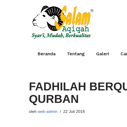
Lompat
ke
konten
Beranda
Tentang
Galeri
Ca
FADHILAH BERQ
QURBAN
oleh
web-admin
22 Juli 2016