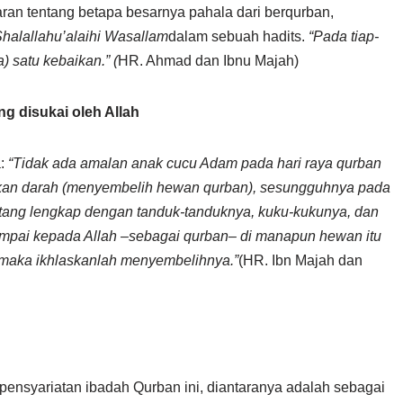
ran tentang betapa besarnya pahala dari berqurban,
halallahu’alaihi Wasallam
dalam sebuah hadits.
“Pada tiap-
) satu kebaikan.” (
HR. Ahmad dan Ibnu Majah)
g disukai oleh Allah
a:
“Tidak ada amalan anak cucu Adam pada hari raya qurban
urkan darah (menyembelih hewan qurban), sesungguhnya pada
atang lengkap dengan tanduk-tanduknya, kuku-kukunya, dan
mpai kepada Allah –sebagai qurban– di manapun hewan itu
 maka ikhlaskanlah menyembelihnya.”
(HR. Ibn Majah dan
ensyariatan ibadah Qurban ini, diantaranya adalah sebagai