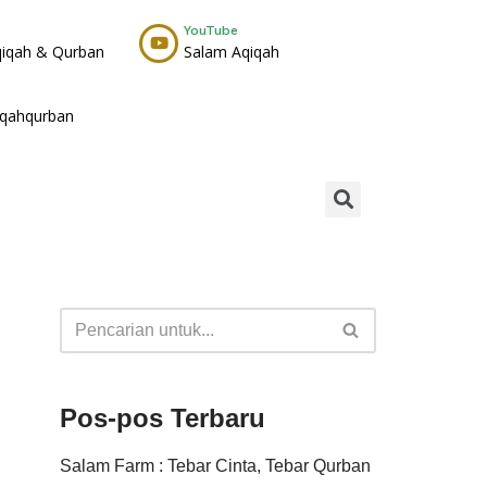
YouTube
qiqah & Qurban
Salam Aqiqah
iqahqurban
Pos-pos Terbaru
Salam Farm : Tebar Cinta, Tebar Qurban