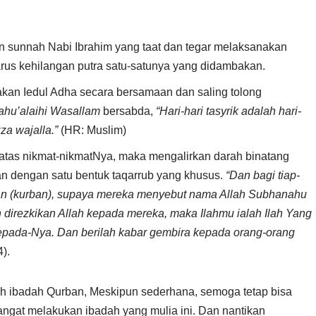
 sunnah Nabi Ibrahim yang taat dan tegar melaksanakan
us kehilangan putra satu-satunya yang didambakan.
kan Iedul Adha secara bersamaan dan saling tolong
ahu’alaihi Wasallam
bersabda,
“Hari-hari tasyrik adalah hari-
za wajalla.”
(HR: Muslim)
atas nikmat-nikmatNya, maka mengalirkan darah binatang
an dengan satu bentuk taqarrub yang khusus.
“Dan bagi tiap-
han (kurban), supaya mereka menyebut nama Allah Subhanahu
h direzkikan Allah kepada mereka, maka Ilahmu ialah Ilah Yang
kepada-Nya. Dan berilah kabar gembira kepada orang-orang
4).
h ibadah Qurban, Meskipun sederhana, semoga tetap bisa
ngat melakukan ibadah yang mulia ini. Dan nantikan