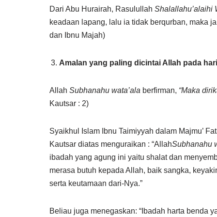
Dari Abu Hurairah, Rasulullah
Shalallahu’alaihi
keadaan lapang, lalu ia tidak berqurban, maka j
dan Ibnu Majah)
Amalan yang paling dicintai Allah pada har
Allah
Subhanahu wata’ala
berfirman,
“Maka diri
Kautsar : 2)
Syaikhul Islam Ibnu Taimiyyah dalam Majmu’ Fat
Kautsar diatas menguraikan : “Allah
Subhanahu w
ibadah yang agung ini yaitu shalat dan menyemb
merasa butuh kepada Allah, baik sangka, keyakin
serta keutamaan dari-Nya.”
Beliau juga menegaskan: “Ibadah harta benda y