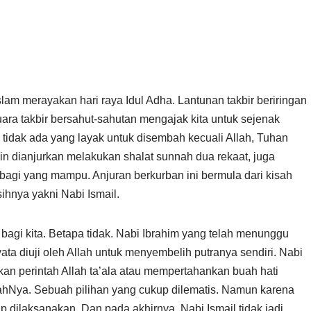
slam merayakan hari raya Idul Adha. Lantunan takbir beriringan
a takbir bersahut-sahutan mengajak kita untuk sejenak
 tidak ada yang layak untuk disembah kecuali Allah, Tuhan
in dianjurkan melakukan shalat sunnah dua rekaat, juga
agi yang mampu. Anjuran berkurban ini bermula dari kisah
ihnya yakni Nabi Ismail.
agi kita. Betapa tidak. Nabi Ibrahim yang telah menunggu
ata diuji oleh Allah untuk menyembelih putranya sendiri. Nabi
kan perintah Allah ta’ala atau mempertahankan buah hati
ahNya. Sebuah pilihan yang cukup dilematis. Namun karena
ap dilaksanakan. Dan pada akhirnya, Nabi Ismail tidak jadi