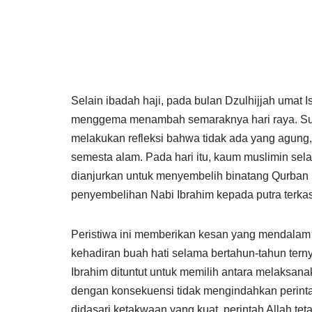
Selain ibadah haji, pada bulan Dzulhijjah umat I
menggema menambah semaraknya hari raya. Suar
melakukan refleksi bahwa tidak ada yang agung,
semesta alam. Pada hari itu, kaum muslimin sela
dianjurkan untuk menyembelih binatang Qurban b
penyembelihan Nabi Ibrahim kepada putra terkas
Peristiwa ini memberikan kesan yang mendalam b
kehadiran buah hati selama bertahun-tahun terny
Ibrahim dituntut untuk memilih antara melaksana
dengan konsekuensi tidak mengindahkan perint
didasari ketakwaan yang kuat, perintah Allah tet