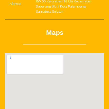
RW 05 Kelurahan 16 Ulu Kecamatan
Alamat
Seberang Ulu II Kota Palembang,
Sumatera Selatan
Maps