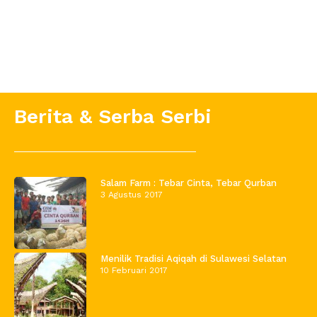
Berita & Serba Serbi
Salam Farm : Tebar Cinta, Tebar Qurban
3 Agustus 2017
Menilik Tradisi Aqiqah di Sulawesi Selatan
10 Februari 2017