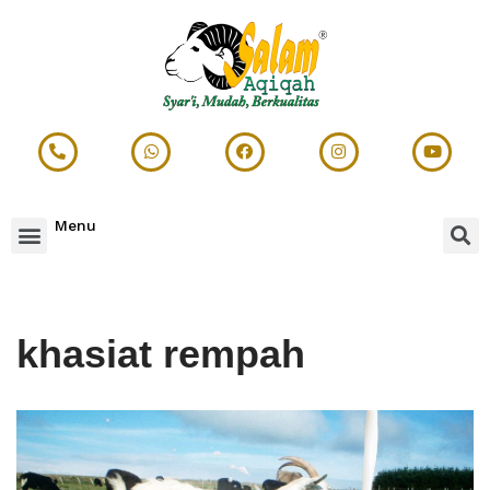
Lompat
ke
konten
Menu
khasiat rempah