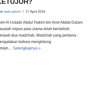
KETUJUH?
leh
web-admin
17 April 2016
leh Al-Ustadz Abdul Hakim bin Amir Abdat Dalam
asalah inipun para ulama telah berselisih
enjadi dua madzhab. Madzhab yang pertama :
engatakan bahwa menghitung
umlah…
Selengkapnya »