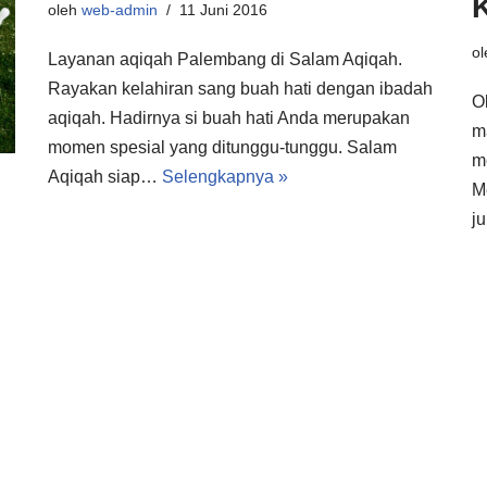
oleh
web-admin
11 Juni 2016
o
Layanan aqiqah Palembang di Salam Aqiqah.
Rayakan kelahiran sang buah hati dengan ibadah
O
aqiqah. Hadirnya si buah hati Anda merupakan
m
momen spesial yang ditunggu-tunggu. Salam
m
Aqiqah siap…
Selengkapnya »
M
j