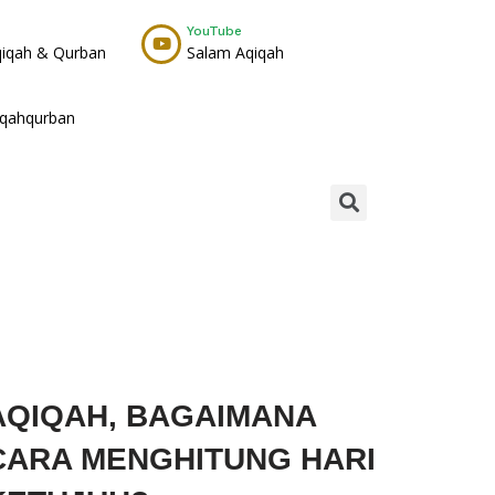
YouTube
qiqah & Qurban
Salam Aqiqah
iqahqurban
AQIQAH, BAGAIMANA
CARA MENGHITUNG HARI