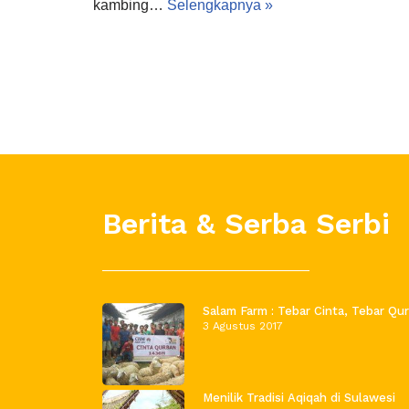
kambing…
Selengkapnya »
Berita & Serba Serbi
Salam Farm : Tebar Cinta, Tebar Qu
3 Agustus 2017
Menilik Tradisi Aqiqah di Sulawesi