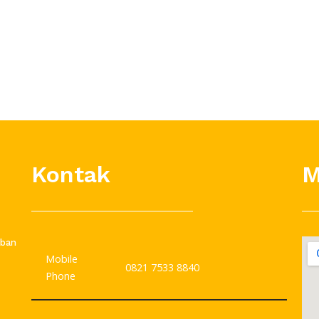
Kontak
M
rban
Mobile
0821 7533 8840
Phone