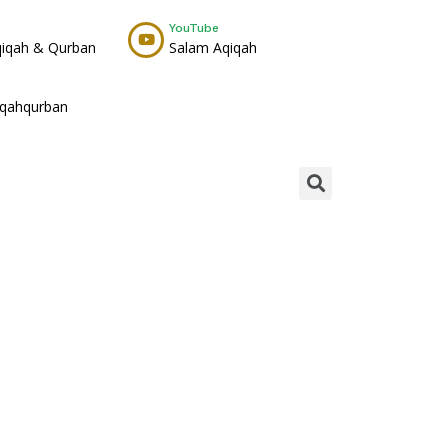
YouTube
qiqah & Qurban
Salam Aqiqah
iqahqurban