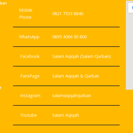
rban
Mobile
0821 7533 8840
Phone
WhatsApp
0895 4066 90 800
Facebook
Salam Aqiqah (Salam Qurban)
FansPage
Salam Aqiqah & Qurban
t
Instagram
salamaqiqahqurban
Youtube
Salam Aqiqah