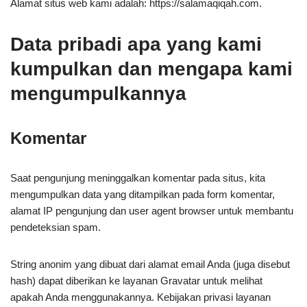
Alamat situs web kami adalah: https://salamaqiqah.com.
Data pribadi apa yang kami
kumpulkan dan mengapa kami
mengumpulkannya
Komentar
Saat pengunjung meninggalkan komentar pada situs, kita
mengumpulkan data yang ditampilkan pada form komentar,
alamat IP pengunjung dan user agent browser untuk membantu
pendeteksian spam.
String anonim yang dibuat dari alamat email Anda (juga disebut
hash) dapat diberikan ke layanan Gravatar untuk melihat
apakah Anda menggunakannya. Kebijakan privasi layanan