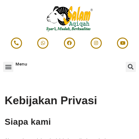
Lompat
ke
konten
Menu
Kebijakan Privasi
Siapa kami