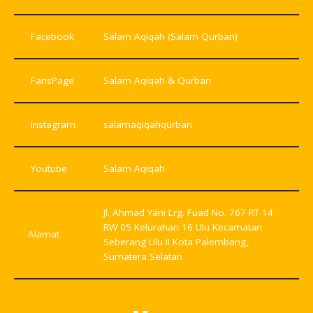
Facebook
Salam Aqiqah (Salam Qurban)
FansPage
Salam Aqiqah & Qurban
Instagram
salamaqiqahqurban
Youtube
Salam Aqiqah
Jl. Ahmad Yani Lrg. Fuad No. 767 RT 14
RW 05 Kelurahan 16 Ulu Kecamatan
Alamat
Seberang Ulu II Kota Palembang,
Sumatera Selatan